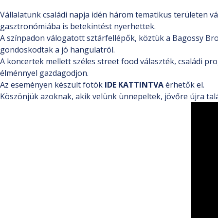
Vállalatunk családi napja idén három tematikus területen várt
gasztronómiába is betekintést nyerhettek.
A színpadon válogatott sztárfellépők, köztük a Bagossy B
gondoskodtak a jó hangulatról.
A koncertek mellett széles street food választék, családi p
élménnyel gazdagodjon.
Az eseményen készült fotók
IDE KATTINTVA
érhetők el.
Köszönjük azoknak, akik velünk ünnepeltek, jövőre újra tal