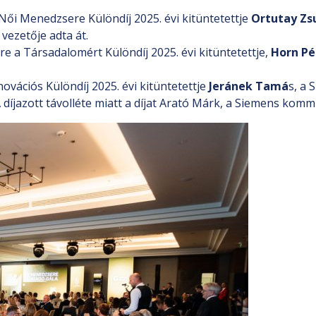
ői Menedzsere Különdíj 2025. évi kitüntetettje
Ortutay Zs
vezetője adta át.
a Társadalomért Különdíj 2025. évi kitüntetettje,
Horn Pé
ációs Különdíj 2025. évi kitüntetettje
Jeránek Tamá
s, a 
jazott távolléte miatt a díjat Arató Márk, a Siemens kommu