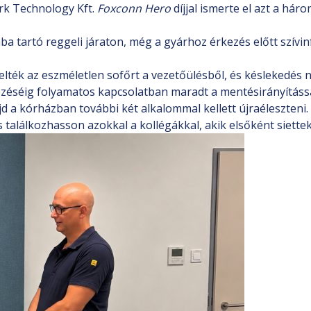
rk Technology Kft.
Foxconn Hero
díjjal ismerte el azt a há
 tartó reggeli járaton, még a gyárhoz érkezés előtt szívin
elték az eszméletlen sofőrt a vezetőülésből, és késlekedés 
zéséig folyamatos kapcsolatban maradt a mentésirányítással
ajd a kórházban további két alkalommal kellett újraéleszteni
 találkozhasson azokkal a kollégákkal, akik elsőként siettek