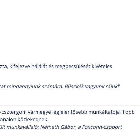
azta, kifejezve háláját és megbecsülését kivételes
mutat mindannyiunk számára. Büszkék vagyunk rájuk!
”
m-Esztergom vármegye legjelentősebb munkáltatója. Több
vonalon közlekednek.
esült munkavállaló; Németh Gábor, a Foxconn-csoport