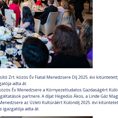
tó Zrt. közös Év Fiatal Menedzsere Díj 2025. évi kitüntetett
atója adta át.
zös Év Menedzsere a Környezettudatos Gazdaságért Különdí
áltatások partnere. A díjat Hegedüs Ákos, a Linde Gáz Magy
edzsere az Üzleti Kultúráért Különdíj 2025. évi kitüntete
 igazgatója adta át.