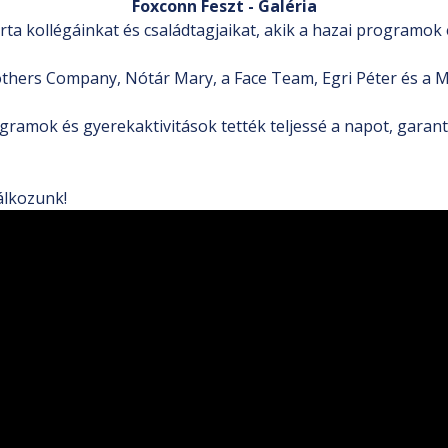
Foxconn Feszt - Galéria
a kollégáinkat és családtagjaikat, akik a hazai programok és 
rothers Company, Nótár Mary, a Face Team, Egri Péter és a
rogramok és gyerekaktivitások tették teljessé a napot, garan
álkozunk!