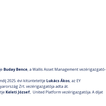
je
Buday Bence
, a Wallis Asset Management vezérigazgató-
j 2025. évi kitüntetettje
Lukács Ákos
, az EY
arország Zrt. vezérigazgatója adta át.
ttje
Keleti József
, United Platform vezérigazgatója. A díjat