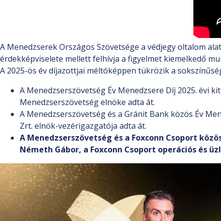
A Menedzserek Országos Szövetsége a védjegy oltalom alatt 
érdekképviselete mellett felhívja a figyelmet kiemelkedő mu
A 2025-ös év díjazottjai méltóképpen tükrözik a sokszínűség
A Menedzserszövetség Év Menedzsere Díj 2025. évi kit
Menedzserszövetség elnöke adta át.
A Menedzserszövetség és a Gránit Bank közös Év Mened
Zrt. elnök-vezérigazgatója adta át.
A Menedzserszövetség és a Foxconn Csoport közös J
Németh Gábor, a Foxconn Csoport operációs és üzle