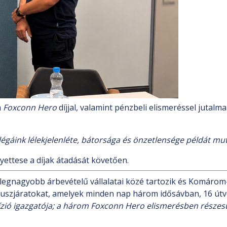
a
Foxconn Hero
díjjal, valamint pénzbeli elismeréssel jutalm
llégáink lélekjelenléte, bátorsága és önzetlensége példát 
ettese a díjak átadását követően.
legnagyobb árbevételű vállalatai közé tartozik és Komáro
i buszjáratokat, amelyek minden nap három idősávban, 16 út
Divízió igazgatója; a három Foxconn Hero elismerésben rész