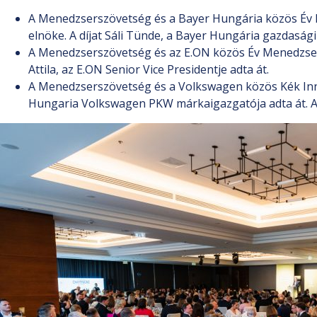
A Menedzserszövetség és a Bayer Hungária közös Év N
elnöke. A díjat Sáli Tünde, a Bayer Hungária gazdasági 
A Menedzserszövetség és az E.ON közös Év Menedzsere 
Attila, az E.ON Senior Vice Presidentje adta át.
A Menedzserszövetség és a Volkswagen közös Kék Innov
Hungaria Volkswagen PKW márkaigazgatója adta át. A dí