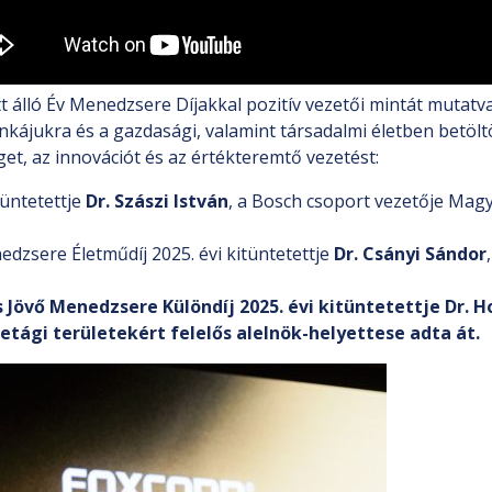
álló Év Menedzsere Díjakkal pozitív vezetői mintát mutatva 
nkájukra és a gazdasági, valamint társadalmi életben betölt
et, az innovációt és az értékteremtő vezetést:
üntetettje
Dr. Szászi István
, a Bosch csoport vezetője Magy
zsere Életműdíj 2025. évi kitüntetettje
Dr. Csányi Sándor
övő Menedzsere Különdíj 2025. évi kitüntetettje Dr. Ho
tági területekért felelős alelnök-helyettese adta át.