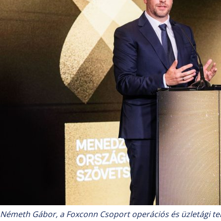
Németh Gábor, a Foxconn Csoport operációs és üzletági terü