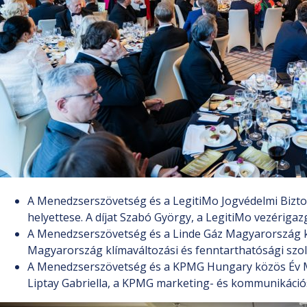
A Menedzserszövetség és a LegitiMo Jogvédelmi Biztosí
helyettese. A díjat Szabó György, a LegitiMo vezérigazg
A Menedzserszövetség és a Linde Gáz Magyarország kö
Magyarország klímaváltozási és fenntarthatósági szolg
A Menedzserszövetség és a KPMG Hungary közös Év Men
Liptay Gabriella, a KPMG marketing- és kommunikációs