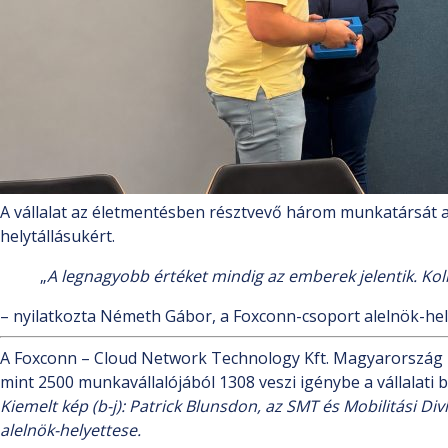
A vállalat az életmentésben résztvevő három munkatársát 
helytállásukért.
„
A legnagyobb értéket mindig az emberek jelentik. Ko
– nyilatkozta Németh Gábor, a Foxconn-csoport alelnök-hely
A Foxconn – Cloud Network Technology Kft. Magyarország 
mint 2500 munkavállalójából 1308 veszi igénybe a vállalat
Kiemelt kép
(b-j): Patrick Blunsdon, az SMT és Mobilitási 
alelnök-helyettese.