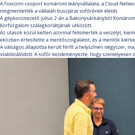
A Foxconn-csoport komáromi leányvállalata, a Cloud Netwo
megmentették a vállalati buszjárat sofőrének életét.
A gépkocsivezető július 2-án a Bakonysárkányból Komáromba
körforgalom szalagkorlátjának ütközött.
Az utasok közül ketten azonnal felismerték a veszélyt, kiem
eközben értesítette a mentőszolgálatot, és a mentők kiérke
A válságos állapotba került férfit a helyszínen négyszer, m
stabilizálódott. A sofőr kezdeményezte, hogy személyesen is