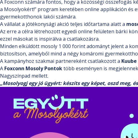
A Foxconn számára fontos, hogy a közösségi összefogás kézz
a Mosolyokért!” program keretében online applikáción és e
gyermekotthonok lakói számára.
A vállalat a jótékonysági akció teljes időtartama alatt a
moso
Az erre a célra létrehozott egyedi online felületen bárki k
ezzel másokat is inspirálva a csatlakozásra.
Minden elküldött mosoly 1 000 forint adományt jelent a kom
biztosítson, amelyből mind a négy komáromi gyermekottho
A kampányhoz szakmai partnereként csatlakozott a
Kuube
A
Foxconn Mosoly Pontok
több eseményen is megjelennek ma
Nagyszínpad mellett.
„
Mosolyogj egy jó ügyért: készíts egy képet, oszd meg, és