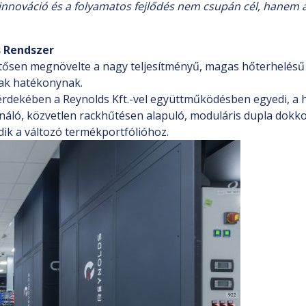
innováció és a folyamatos fejlődés nem csupán cél, hanem 
s Rendszer
ntősen megnövelte a nagy teljesítményű, magas hőterhelésű
nak hatékonynak.
rdekében a Reynolds Kft.-vel együttműködésben egyedi, a 
mbináló, közvetlen rackhűtésen alapuló, moduláris dupla dok
ik a változó termékportfólióhoz.