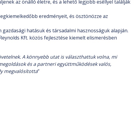
ek az önálló életre, és a lehető legjobb eséllyel találják
ó legkiemelkedőbb eredményeit, és ösztönözze az
an gazdasági hatásuk és társadalmi hasznosságuk alapján.
eynolds Kft. közös fejlesztése kiemelt elismerésben
vetelnek. A könnyebb utat is választhattuk volna, mi
v megoldások és a partneri együttműködések valós,
y megvalósította
”