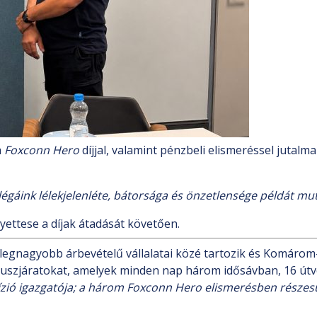
a
Foxconn Hero
díjjal, valamint pénzbeli elismeréssel jutalm
llégáink lélekjelenléte, bátorsága és önzetlensége példát 
ettese a díjak átadását követően.
legnagyobb árbevételű vállalatai közé tartozik és Komáro
i buszjáratokat, amelyek minden nap három idősávban, 16 út
Divízió igazgatója; a három Foxconn Hero elismerésben rész