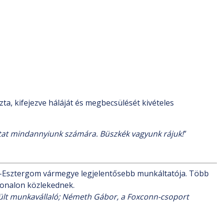
azta, kifejezve háláját és megbecsülését kivételes
mutat mindannyiunk számára. Büszkék vagyunk rájuk!
”
m-Esztergom vármegye legjelentősebb munkáltatója. Több
vonalon közlekednek.
esült munkavállaló; Németh Gábor, a Foxconn-csoport