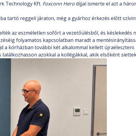
rk Technology Kft.
Foxconn Hero
díjjal ismerte el azt a há
 tartó reggeli járaton, még a gyárhoz érkezés előtt szívin
elték az eszméletlen sofőrt a vezetőülésből, és késlekedés 
zéséig folyamatos kapcsolatban maradt a mentésirányítással
ajd a kórházban további két alkalommal kellett újraéleszteni
 találkozhasson azokkal a kollégákkal, akik elsőként siettek