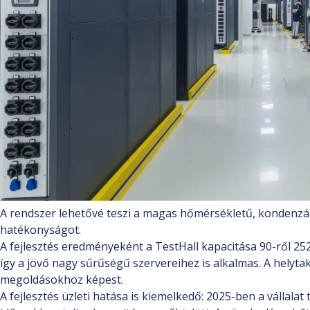
A rendszer lehetővé teszi a magas hőmérsékletű, kondenzáci
hatékonyságot.
A fejlesztés eredményeként a TestHall kapacitása 90-ről 252 
így a jövő nagy sűrűségű szervereihez is alkalmas. A helyta
megoldásokhoz képest.
A fejlesztés üzleti hatása is kiemelkedő: 2025-ben a vállala