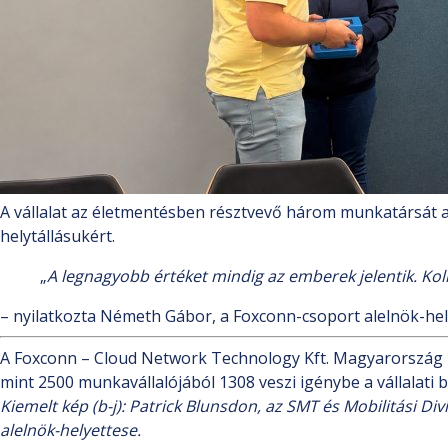
A vállalat az életmentésben résztvevő három munkatársát 
helytállásukért.
„
A legnagyobb értéket mindig az emberek jelentik. Ko
– nyilatkozta Németh Gábor, a Foxconn-csoport alelnök-hely
A Foxconn – Cloud Network Technology Kft. Magyarország 
mint 2500 munkavállalójából 1308 veszi igénybe a vállalat
Kiemelt kép
(b-j): Patrick Blunsdon, az SMT és Mobilitási 
alelnök-helyettese.