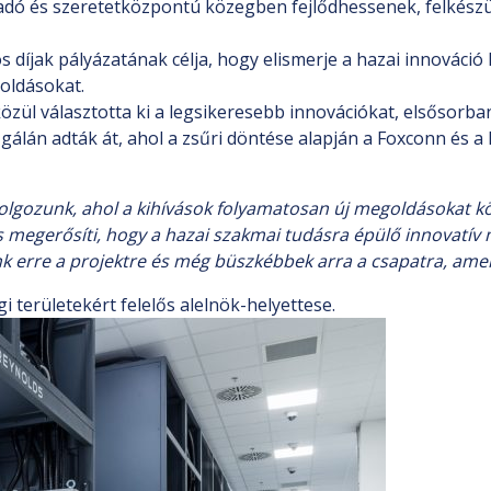
ó és szeretetközpontú közegben fejlődhessenek, felkészüljen
 díjak pályázatának célja, hogy elismerje a hazai innováci
oldásokat.
özül választotta ki a legsikeresebb innovációkat, elsősorb
án adták át, ahol a zsűri döntése alapján a Foxconn és a R
olgozunk, ahol a kihívások folyamatosan új megoldásokat kö
is megerősíti, hogy a hazai szakmai tudásra épülő innovatí
 erre a projektre és még büszkébbek arra a csapatra, amel
 területekért felelős alelnök-helyettese.