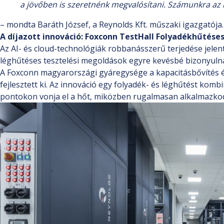
a jövőben is szeretnénk megvalósítani. Számunkra az 
– mondta Baráth József, a Reynolds Kft. műszaki igazgatója.
A díjazott innováció: Foxconn TestHall Folyadékhűtése
Az AI- és cloud-technológiák robbanásszerű terjedése jele
léghűtéses tesztelési megoldások egyre kevésbé bizonyul
A Foxconn magyarországi gyáregysége a kapacitásbővítés é
fejlesztett ki. Az innováció egy folyadék- és léghűtést ko
pontokon vonja el a hőt, miközben rugalmasan alkalmazkod