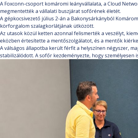
A Foxconn-csoport komáromi leányvállalata, a Cloud Netwo
megmentették a vállalati buszjárat sofőrének életét.
A gépkocsivezető július 2-án a Bakonysárkányból Komáromba
körforgalom szalagkorlátjának ütközött.
Az utasok közül ketten azonnal felismerték a veszélyt, kiem
eközben értesítette a mentőszolgálatot, és a mentők kiérke
A válságos állapotba került férfit a helyszínen négyszer, m
stabilizálódott. A sofőr kezdeményezte, hogy személyesen is