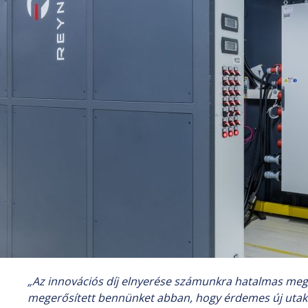
„Az innovációs díj elnyerése számunkra hatalmas megt
megerősített bennünket abban, hogy érdemes új utakat 