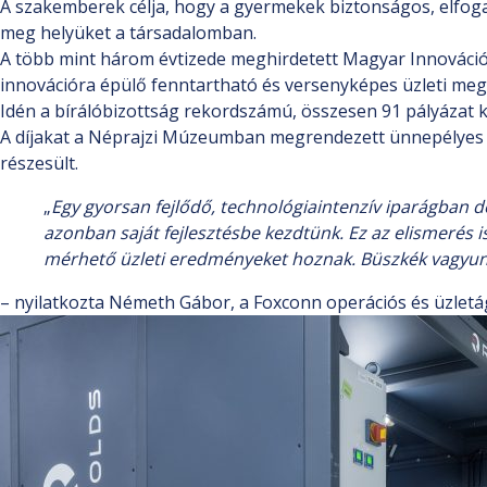
A szakemberek célja, hogy a gyermekek biztonságos, elfogad
meg helyüket a társadalomban.
A több mint három évtizede meghirdetett Magyar Innovációs
innovációra épülő fenntartható és versenyképes üzleti meg
Idén a bírálóbizottság rekordszámú, összesen 91 pályázat k
A díjakat a Néprajzi Múzeumban megrendezett ünnepélyes gál
részesült.
„
Egy gyorsan fejlődő, technológiaintenzív iparágban d
azonban saját fejlesztésbe kezdtünk. Ez az elismerés 
mérhető üzleti eredményeket hoznak. Büszkék vagyunk
– nyilatkozta Németh Gábor, a Foxconn operációs és üzletági