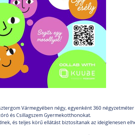
sztergom Vármegyében négy, egyenként 360 négyzetméter h
szóró és Csillagszem Gyermekotthonokat.
k, és teljes körű ellátást biztosítanak az ideiglenesen elhe