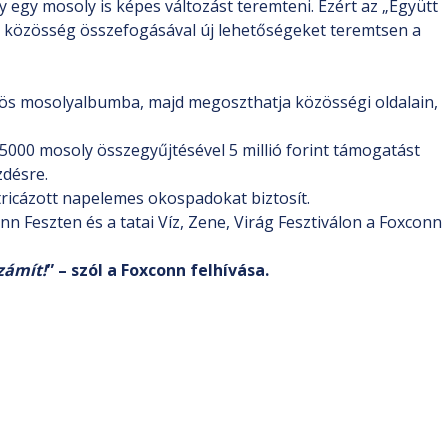
 egy mosoly is képes változást teremteni. Ezért az „Együtt
a közösség összefogásával új lehetőségeket teremtsen a
 közös mosolyalbumba, majd megoszthatja közösségi oldalain,
5000 mosoly összegyűjtésével 5 millió forint támogatást
désre.
tricázott napelemes okospadokat biztosít.
 Feszten és a tatai Víz, Zene, Virág Fesztiválon a Foxconn
zámít!
” – szól a Foxconn felhívása.