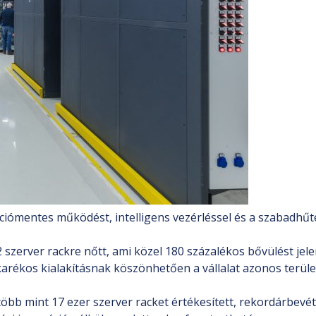
ómentes működést, intelligens vezérléssel és a szabadhűtés
szerver rackre nőtt, ami közel 180 százalékos bővülést jelen
karékos kialakításnak köszönhetően a vállalat azonos terüle
t több mint 17 ezer szerver racket értékesített, rekordárbevé