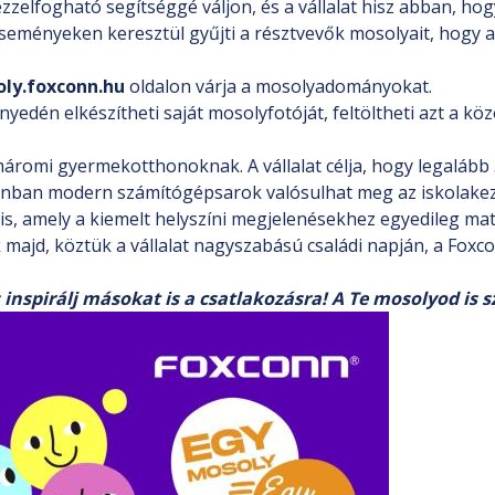
elfogható segítséggé váljon, és a vállalat hisz abban, hogy
seményeken keresztül gyűjti a résztvevők mosolyait, hogy 
ly.foxconn.hu
oldalon várja a mosolyadományokat.
önnyedén elkészítheti saját mosolyfotóját, feltöltheti azt a
áromi gyermekotthonoknak. A vállalat célja, hogy legalább 
nban modern számítógépsarok valósulhat meg az iskolakez
is, amely a kiemelt helyszíni megjelenésekhez egyedileg ma
jd, köztük a vállalat nagyszabású családi napján, a Foxconn
 inspirálj másokat is a csatlakozásra! A Te mosolyod is s