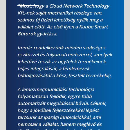
"Most, hogy a Cloud Network Technology
Kft.-nek saját mechanikai részlege van,
számos új üzleti lehetőség nyílik meg a
vállalat előtt. Az első ilyen a Kuube Smart
Bútorok gyártása.
Immár rendelkezünk minden szükséges
eszközzel és folyamatrendszerrel, amelyek
lehetővé teszik az ügyfelek termékeinek
teljes integrálását, a fémlemezek
feldolgozásától a kész, tesztelt termékekig.
A lemezmegmunkálási technológia
folyamatosan fejlődik, egyre több
automatizált megoldással bővül. Célunk,
hogy a jövőbeli fejlesztésekkel lépést
tartsunk az iparági innovációkkal, ami
nemcsak a vállalat, hanem meglévő és