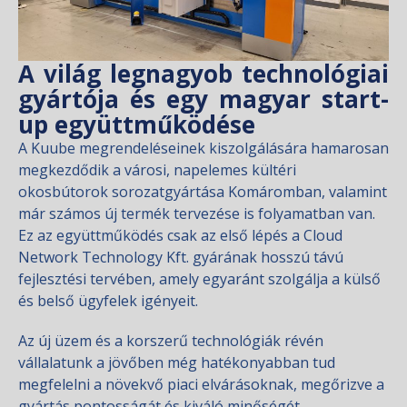
A világ legnagyob technológiai
gyártója és egy magyar start-
up együttműködése
A Kuube megrendeléseinek kiszolgálására hamarosan
megkezdődik a városi, napelemes kültéri
okosbútorok sorozatgyártása Komáromban, valamint
már számos új termék tervezése is folyamatban van.
Ez az együttműködés csak az első lépés a Cloud
Network Technology Kft. gyárának hosszú távú
fejlesztési tervében, amely egyaránt szolgálja a külső
és belső ügyfelek igényeit.
Az új üzem és a korszerű technológiák révén
vállalatunk a jövőben még hatékonyabban tud
megfelelni a növekvő piaci elvárásoknak, megőrizve a
gyártás pontosságát és kiváló minőségét.