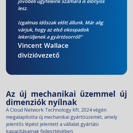
jövőbeli ügyfeleink számára is előnyös
lesz.
Izgalmas időszak előtt állunk. Már alig
várjuk, hogy az első okospadok
lekerüljenek a gyártósorról!"
Vincent Wallace
divízióvezető
Az új mechanikai üzemmel új
dimenziók nyílnak
A Cloud Network Technology Kft. 2024 végén
megalapította új mechanikai gyártóüzemét, amely
jelentős lépést jelentett a vállalat gyártási
kapacitásainak fejlesztésében.