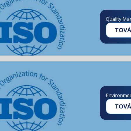
Quality M
TOV
Environme
TOV