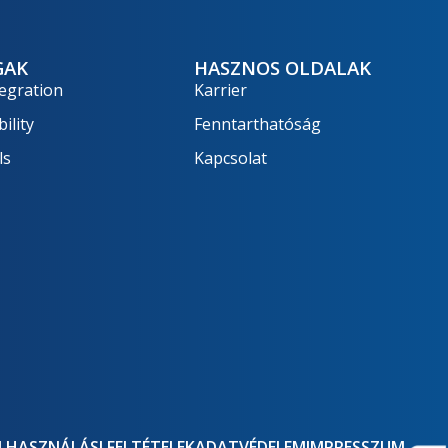
GAK
HASZNOS OLDALAK
egration
Karrier
ility
Fenntarthatóság
ls
Kapcsolat
LHASZNÁLÁSI FELTÉTELEK
ADATVÉDELEM
IMPRESSZUM