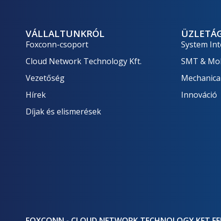
VÁLLALTUNKRÓL
ÜZLETÁ
Foxconn-csoport
System Int
Cloud Network Technology Kft.
SMT & Mob
Vezetőség
Mechanica
Hírek
Innováció
Díjak és elismerések
FOXCONN - CLOUD NETWORK TECHNOLOGY KFT.
FE