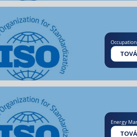
Occupation
TOV
Energy Ma
TOV