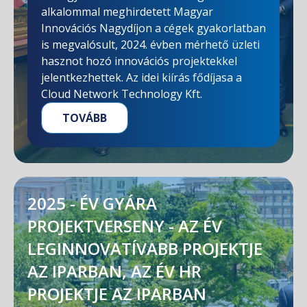
alkalommal meghirdetett Magyar
Innovációs Nagydíjon a cégek gyakorlatban
is megvalósult, 2024. évben mérhető üzleti
hasznot hozó innovációs projektekkel
jelentkezhettek. Az idei kiírás fődíjasa a
Cloud Network Technology Kft.
TOVÁBB
2025 - ÉV GYÁRA
PROJEKTVERSENY - AZ ÉV
LEGINNOVATÍVABB PROJEKTJE
AZ IPARBAN, AZ ÉV HR
PROJEKTJE AZ IPARBAN