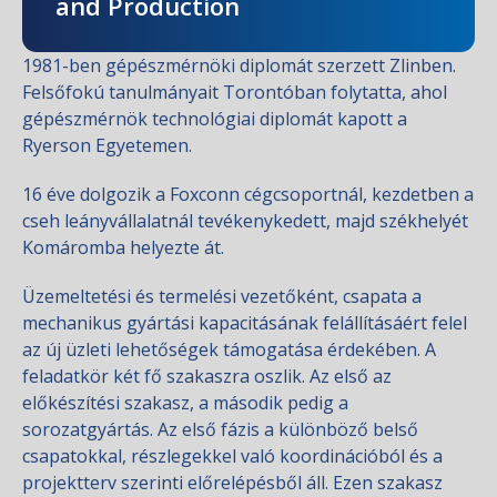
and Production
1981-ben gépészmérnöki diplomát szerzett Zlinben.
Felsőfokú tanulmányait Torontóban folytatta, ahol
gépészmérnök technológiai diplomát kapott a
Ryerson Egyetemen.
16 éve dolgozik a Foxconn cégcsoportnál, kezdetben a
cseh leányvállalatnál tevékenykedett, majd székhelyét
Komáromba helyezte át.
Üzemeltetési és termelési vezetőként, csapata a
mechanikus gyártási kapacitásának felállításáért felel
az új üzleti lehetőségek támogatása érdekében. A
feladatkör két fő szakaszra oszlik. Az első az
előkészítési szakasz, a második pedig a
sorozatgyártás. Az első fázis a különböző belső
csapatokkal, részlegekkel való koordinációból és a
projektterv szerinti előrelépésből áll. Ezen szakasz