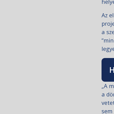
hely
Az e
proj
a sz
“min
legy
H
„A m
a dö
vete
sem 