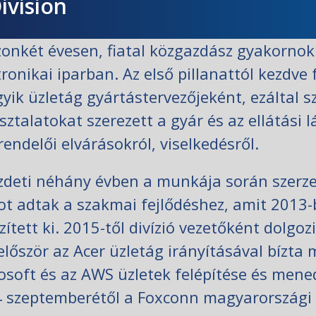
ivision
onkét évesen, fiatal közgazdász gyakornokk
tronikai iparban. Az első pillanattól kezdve 
gyik üzletág gyártástervezőjeként, ezáltal 
sztalatokat szerezett a gyár és az ellátási
endelői elvárásokról, viselkedésről.
zdeti néhány évben a munkája során szerzet
ot adtak a szakmai fejlődéshez, amit 2013-
zített ki. 2015-től divízió vezetőként dolgo
 először az Acer üzletág irányításával bízt
osoft és az AWS üzletek felépítése és menedz
 szeptemberétől a Foxconn magyarországi o