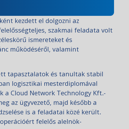
ént kezdett el dolgozni az
felelősségteljes, szakmai feladata volt
széleskörű ismereteket és
 lánc működéséről, valamint
t tapasztalatok és tanultak stabil
ban logisztikai mesterdiplomával
zik a Cloud Network Technology Kft.-
a meg az ügyvezető, majd később a
selése is a feladatai közé került.
perációért felelős alelnök-