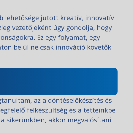
 lehetősége jutott kreatív, innovatív
zleg vezetőjeként úgy gondolja, hogy
jdonságokra. Ez egy folyamat, egy
laton belül ne csak innováció követők
anultam, az a döntéselőkészítés és
gfelelő felkészültség és a tetteinkbe
 a sikerünkben, akkor megvalósítani