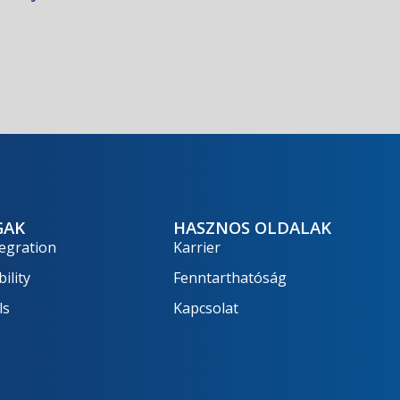
GAK
HASZNOS OLDALAK
egration
Karrier
ility
Fenntarthatóság
ls
Kapcsolat