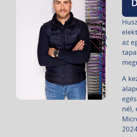
D
Husz
elek
az e
tapa
megr
A ke
alap
egés
nél,
Micr
2024