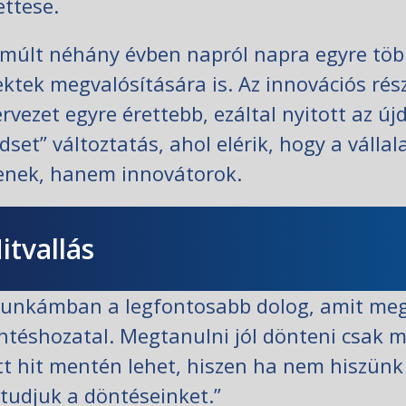
ettese.
lmúlt néhány évben napról napra egyre több
ektek megvalósítására is. Az innovációs rés
ervezet egyre érettebb, ezáltal nyitott az ú
dset” változtatás, ahol elérik, hogy a válla
enek, hanem innovátorok.
itvallás
unkámban a legfontosabb dolog, amit megt
ntéshozatal. Megtanulni jól dönteni csak me
tt hit mentén lehet, hiszen ha nem hiszünk
tudjuk a döntéseinket.”