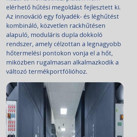
elérhető hűtési megoldást fejlesztett ki.
Az innováció egy folyadék- és léghűtést
kombináló, közvetlen rackhűtésen
alapuló, moduláris dupla dokkoló
rendszer, amely célzottan a legnagyobb
hőtermelési pontokon vonja el a hőt,
miközben rugalmasan alkalmazkodik a
változó termékportfólióhoz.