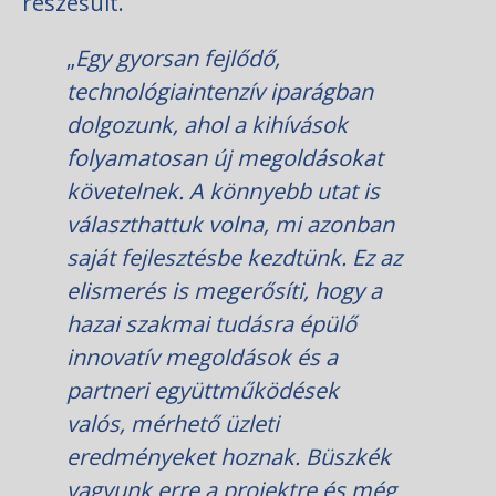
részesült.
„
Egy gyorsan fejlődő,
technológiaintenzív iparágban
dolgozunk, ahol a kihívások
folyamatosan új megoldásokat
követelnek. A könnyebb utat is
választhattuk volna, mi azonban
saját fejlesztésbe kezdtünk. Ez az
elismerés is megerősíti, hogy a
hazai szakmai tudásra épülő
innovatív megoldások és a
partneri együttműködések
valós, mérhető üzleti
eredményeket hoznak. Büszkék
vagyunk erre a projektre és még