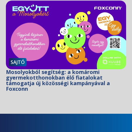
SAJTÓ
Mosolyokból segítség: a komáromi
gyermekotthonokban élő fiatalokat
támogatja új közösségi kampányával a
Foxconn