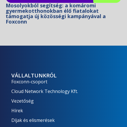
Mosolyokból segítség: a komáromi
gyermekotthonokban élő fiatalokat
támogatja új közösségi kampányával a
Foxconn
VÁLLALTUNKRÓL
Foxconn-csoport
Cloud Network Technology Kft.
Vezetőség
Hírek
Díjak és elismerések