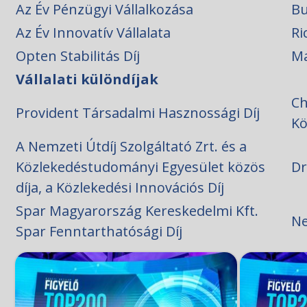
Az Év Pénzügyi Vállalkozása
Bu
Az Év Innovatív Vállalata
Ri
Opten Stabilitás Díj
Ma
Vállalati különdíjak
Ch
Provident Társadalmi Hasznossági Díj
Kö
A Nemzeti Útdíj Szolgáltató Zrt. és a
Közlekedéstudományi Egyesület közös
Dr
díja, a Közlekedési Innovációs Díj
Spar Magyarország Kereskedelmi Kft.
Ne
Spar Fenntarthatósági Díj