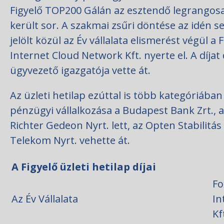
Figyelő TOP200 Gálán az esztendő legrangosa
került sor. A szakmai zsűri döntése az idén s
jelölt közül az Év vállalata elismerést végül a
Internet Cloud Network Kft. nyerte el. A díjat d
ügyvezető igazgatója vette át.
Az üzleti hetilap ezúttal is több kategóriában a
pénzügyi vállalkozása a Budapest Bank Zrt., a
Richter Gedeon Nyrt. lett, az Opten Stabilitás
Telekom Nyrt. vehette át.
A Figyelő üzleti hetilap díjai
Fo
Az Év Vállalata
In
Kf