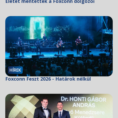
Életet mentettek a Foxconn dolgozói
HÍREK
Foxconn Feszt 2026 - Határok nélkül