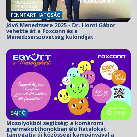
FENNTARTHATÓSÁG
Jövő Menedzsere 2025 - Dr. Honti Gábor
vehette át a Foxconn és a
Menedzserszövetség különdíját
SAJTÓ
Mosolyokból segítség: a komáromi
gyermekotthonokban élő fiatalokat
támogatja új közösségi kampányával a