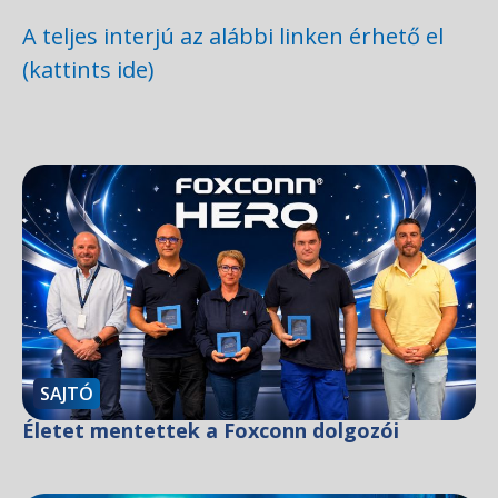
A teljes interjú az alábbi linken érhető el
(kattints ide)
SAJTÓ
Életet mentettek a Foxconn dolgozói