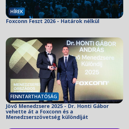
HÍREK
Foxconn Feszt 2026 - Határok nélkül
FENNTARTHATÓSÁG
Jövő Menedzsere 2025 - Dr. Honti Gábor
vehette át a Foxconn és a
Menedzserszövetség különdíját