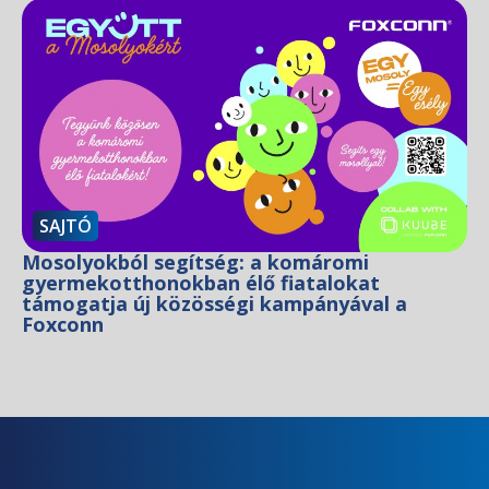
SAJTÓ
Mosolyokból segítség: a komáromi
gyermekotthonokban élő fiatalokat
támogatja új közösségi kampányával a
Foxconn