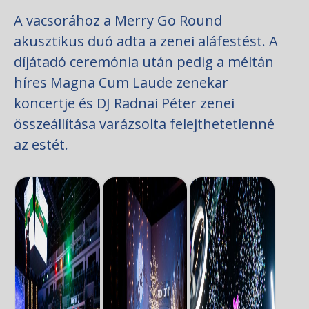
A vacsorához a Merry Go Round
akusztikus duó adta a zenei aláfestést. A
díjátadó ceremónia után pedig a méltán
híres Magna Cum Laude zenekar
koncertje és DJ Radnai Péter zenei
összeállítása varázsolta felejthetetlenné
az estét.