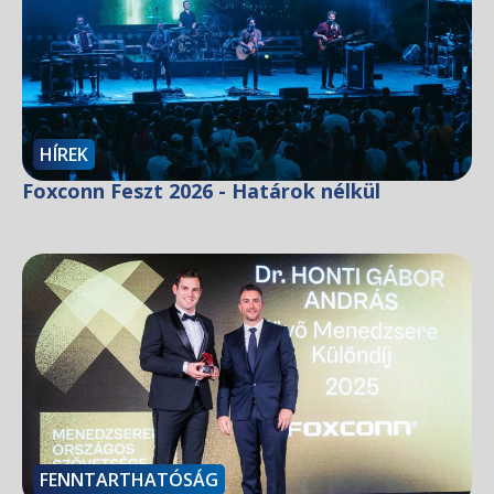
HÍREK
Foxconn Feszt 2026 - Határok nélkül
FENNTARTHATÓSÁG