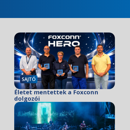
SAJTÓ
Életet mentettek a Foxconn
dolgozói