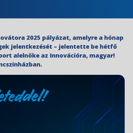
novátora 2025 pályázat, amelyre a hónap
ek jelentkezését – jelentette be hétfő
oport alelnöke az Innovációra, magyar!
áncszínházban.