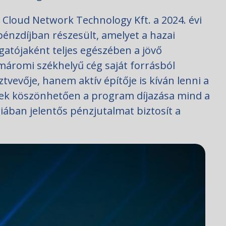
 Cloud Network Technology Kft. a 2024. évi
énzdíjban részesült, amelyet a hazai
gatójaként teljes egészében a jövő
omáromi székhelyű cég saját forrásból
ztvevője, hanem aktív építője is kíván lenni a
ek köszönhetően a program díjazása mind a
iában jelentős pénzjutalmat biztosít a