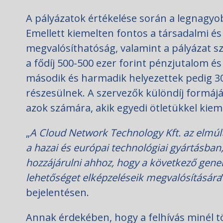
A pályázatok értékelése során a legnagyob
Emellett kiemelten fontos a társadalmi és 
megvalósíthatóság, valamint a pályázat s
a fődíj 500-500 ezer forint pénzjutalom é
második és harmadik helyezettek pedig 300
részesülnek. A szervezők különdíj formáj
azok számára, akik egyedi ötletükkel kie
„
A Cloud Network Technology Kft. az elmúl
a hazai és európai technológiai gyártásban,
hozzájárulni ahhoz, hogy a következő gen
lehetőséget elképzeléseik megvalósítására
bejelentésen.
Annak érdekében, hogy a felhívás minél t