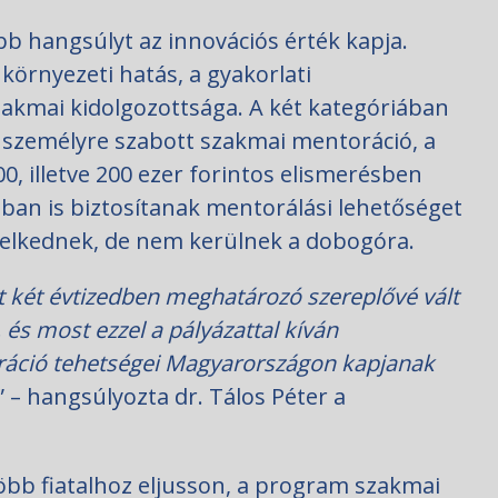
b hangsúlyt az innovációs érték kapja.
környezeti hatás, a gyakorlati
zakmai kidolgozottsága. A két kategóriában
s személyre szabott szakmai mentoráció, a
, illetve 200 ezer forintos elismerésben
ában is biztosítanak mentorálási lehetőséget
melkednek, de nem kerülnek a dobogóra.
t két évtizedben meghatározó szereplővé vált
 és most ezzel a pályázattal kíván
eráció tehetségei Magyarországon kapjanak
” – hangsúlyozta dr. Tálos Péter a
öbb fiatalhoz eljusson, a program szakmai