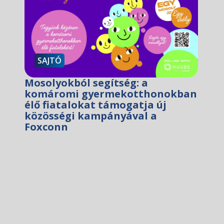
SAJTÓ
Mosolyokból segítség: a
komáromi gyermekotthonokban
élő fiatalokat támogatja új
közösségi kampányával a
Foxconn