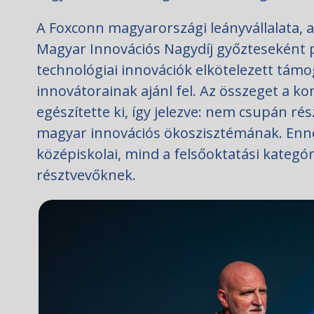
A Foxconn magyarországi leányvállalata, a
Magyar Innovációs Nagydíj győzteseként p
technológiai innovációk elkötelezett támo
innovátorainak ajánl fel. Az összeget a k
egészítette ki, így jelezve: nem csupán rés
magyar innovációs ökoszisztémának. Enn
középiskolai, mind a felsőoktatási kategór
résztvevőknek.