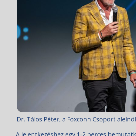
Dr. Tálos Péter, a Foxconn Csoport alelnök
A jelentkezéshez egy 1-2 perces bemutatko