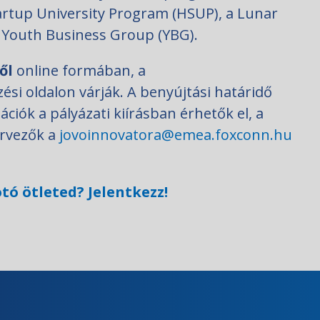
artup University Program (HSUP), a Lunar
 Youth Business Group (YBG).
ől
online formában, a
ési oldalon várják. A benyújtási határidő
ációk a pályázati kiírásban érhetők el, a
ervezők a
jovoinnovatora@emea.foxconn.hu
tó ötleted? Jelentkezz!