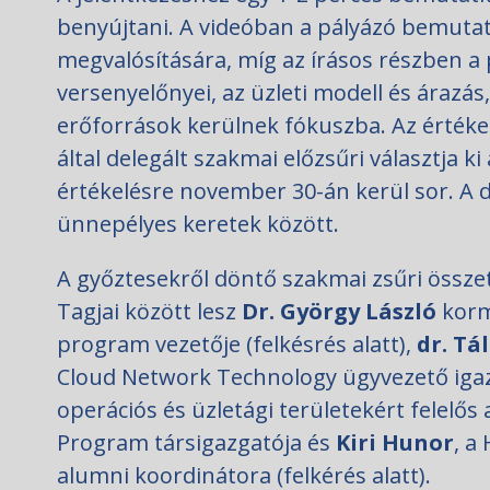
benyújtani. A videóban a pályázó bemutath
megvalósítására, míg az írásos részben a
versenyelőnyei, az üzleti modell és árazá
erőforrások kerülnek fókuszba. Az értékelé
által delegált szakmai előzsűri választja 
értékelésre november 30-án kerül sor. A
ünnepélyes keretek között.
A győztesekről döntő szakmai zsűri összet
Tagjai között lesz
Dr. György László
korm
program vezetője (felkésrés alatt),
dr. Tá
Cloud Network Technology ügyvezető igaz
operációs és üzletági területekért felelős
Program társigazgatója és
Kiri Hunor
, a
alumni koordinátora (felkérés alatt).