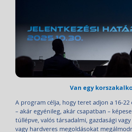
Van egy korszakalko
A program célja, hogy teret adjon a 16-22 
– akár egyénileg, akár csapatban – képe
túllépve, valós társadalmi, gazdasági vag
vagy hardveres megoldásokat megálmodni