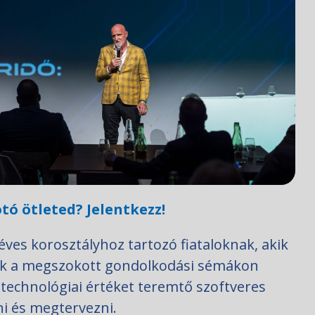
tó ötleted? Jelentkezz!
éves korosztályhoz tartozó fiataloknak, akik
sek a megszokott gondolkodási sémákon
y technológiai értéket teremtő szoftveres
 és megtervezni.