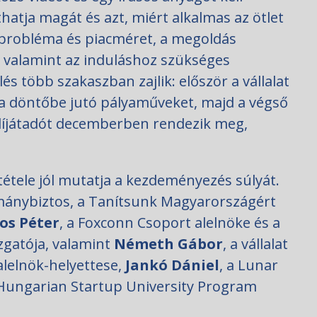
atja magát és azt, miért alkalmas az ötlet
 probléma és piacméret, a megoldás
s, valamint az induláshoz szükséges
s több szakaszban zajlik: először a vállalat
ki a döntőbe jutó pályaműveket, majd a végső
 díjátadót decemberben rendezik meg,
étele jól mutatja a kezdeményezés súlyát.
ánybiztos, a Tanítsunk Magyarországért
los Péter
, a Foxconn Csoport alelnöke és a
gatója, valamint
Németh Gábor
, a vállalat
 alelnök-helyettese,
Jankó Dániel
, a Lunar
 Hungarian Startup University Program