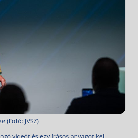
e (Fotó: JVSZ)
zó videót és egy írásos anyagot kell