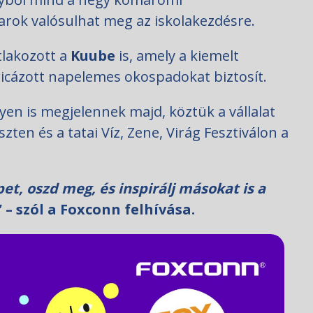
ok valósulhat meg az iskolakezdésre.
lakozott a
Kuube
is, amely a kiemelt
icázott napelemes okospadokat biztosít.
n is megjelennek majd, köztük a vállalat
ten és a tatai Víz, Zene, Virág Fesztiválon a
pet, oszd meg, és inspirálj másokat is a
” – szól a Foxconn felhívása.