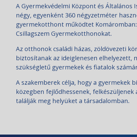
A Gyermekvédelmi Központ és Általános
négy, egyenként 360 négyzetméter haszno
gyermekotthont működtet Komáromban: a Cs
Csillagszem Gyermekotthonokat.
Az otthonok családi házas, zöldövezeti kö
biztosítanak az ideiglenesen elhelyezett, 
szükségletű gyermekek és fiatalok számár
A szakemberek célja, hogy a gyermekek b
közegben fejlődhessenek, felkészüljenek az
találják meg helyüket a társadalomban.