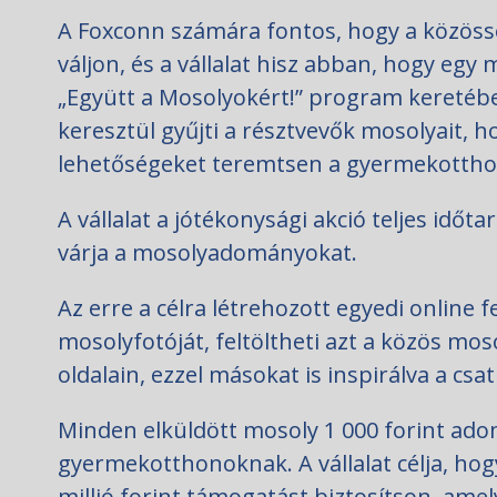
A Foxconn számára fontos, hogy a közöss
váljon, és a vállalat hisz abban, hogy egy 
„Együtt a Mosolyokért!” program keretéb
keresztül gyűjti a résztvevők mosolyait, 
lehetőségeket teremtsen a gyermekottho
A vállalat a jótékonysági akció teljes időta
várja a mosolyadományokat.
Az erre a célra létrehozott egyedi online 
mosolyfotóját, feltöltheti azt a közös m
oldalain, ezzel másokat is inspirálva a csa
Minden elküldött mosoly 1 000 forint ad
gyermekotthonoknak. A vállalat célja, hog
millió forint támogatást biztosítson, am