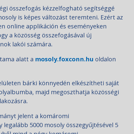
égi összefogás kézzelfogható segítséggé
mosoly is képes változást teremteni. Ezért az
en online applikáción és eseményeken
hogy a közösség összefogásával új
nok lakói számára.
rtama alatt a
mosoly.foxconn.hu
oldalon
felületen bárki könnyedén elkészítheti saját
osolyalbumba, majd megoszthatja közösségi
tlakozásra.
ományt jelent a komáromi
y legalább 5000 mosoly összegyűjtésével 5
elyből mind a négy komáromi