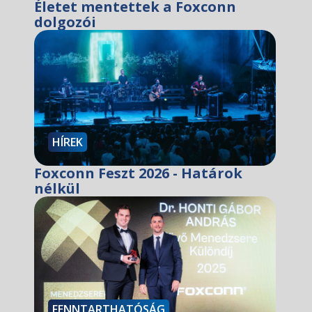
Életet mentettek a Foxconn
dolgozói
HÍREK
Foxconn Feszt 2026 - Határok
nélkül
FENNTARTHATÓSÁG