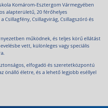
 Iskola Komárom-Esztergom Vármegyében
s alapterületű, 20 férőhelyes
illagfény, Csillagvirág, Csillagszóró és
rnyezetben működnek, és teljes körű ellátást
nevelésbe vett, különleges vagy speciális
a.
iztonságos, elfogadó és szeretetközpontú
 önálló életre, és a lehető legjobb eséllyel