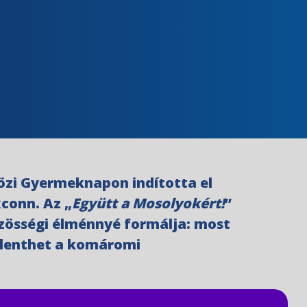
özi Gyermeknapon indította el
conn. Az „
Együtt a Mosolyokért!
”
zösségi élménnyé formálja: most
jelenthet a komáromi
.