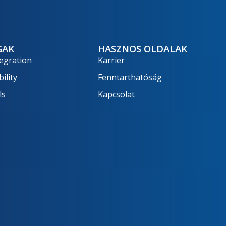
GAK
HASZNOS OLDALAK
egration
Karrier
ility
Fenntarthatóság
ls
Kapcsolat