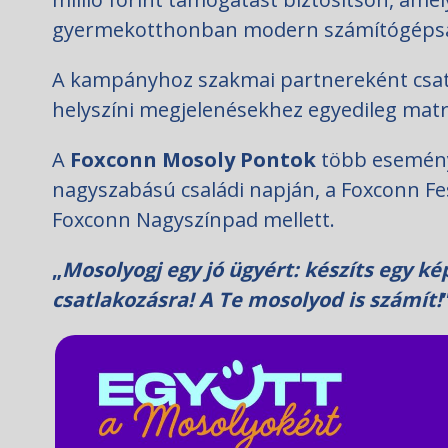
gyermekotthonban modern számítógépsar
A kampányhoz szakmai partnereként csat
helyszíni megjelenésekhez egyedileg matr
A
Foxconn Mosoly Pontok
több eseménye
nagyszabású családi napján, a Foxconn Fesz
Foxconn Nagyszínpad mellett.
„
Mosolyogj egy jó ügyért: készíts egy ké
csatlakozásra! A Te mosolyod is számít!