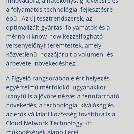
innovációra, a hatékonyságnövelésre és
a folyamatos technológiai fejlesztésre
épül. Az új tesztrendszerek, az
optimalizált gyártási folyamatok és a
mérnöki know-how kézzelfogható
versenyelőnyt teremtettek, amely
közvetlenül hozzájárult a volumen- és
árbevétel-növekedéshez.
A Figyelő rangsorában elért helyezés
egyértelmű mérföldkő, ugyanakkor
iránytű is a jövőre nézve: a fenntartható
növekedés, a technológiai kiválóság és
az erős vállalati közösség továbbra is a
Cloud Network Technology Kft.
működésének alappillérei.