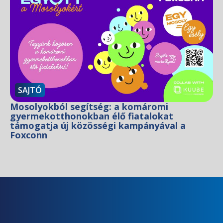
SAJTÓ
Mosolyokból segítség: a komáromi
gyermekotthonokban élő fiatalokat
támogatja új közösségi kampányával a
Foxconn