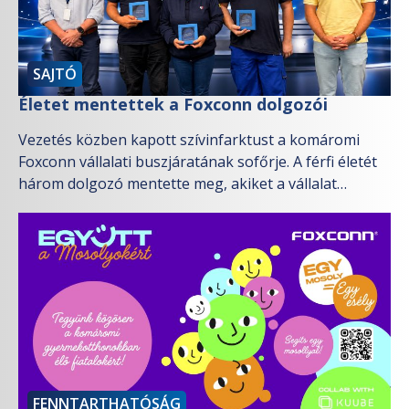
SAJTÓ
Életet mentettek a Foxconn dolgozói
Vezetés közben kapott szívinfarktust a komáromi
Foxconn vállalati buszjáratának sofőrje. A férfi életét
három dolgozó mentette meg, akiket a vállalat
csütörtökön kiemelt elismerésben részesített.
FENNTARTHATÓSÁG