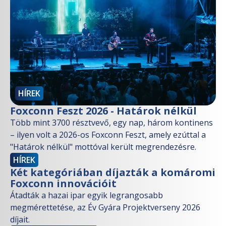
HÍREK
Foxconn Feszt 2026 - Határok nélkül
Több mint 3700 résztvevő, egy nap, három kontinens
– ilyen volt a 2026-os Foxconn Feszt, amely ezúttal a
"Határok nélkül" mottóval került megrendezésre.
HÍREK
Két kategóriában díjazták a komáromi
Foxconn innovációit
Átadták a hazai ipar egyik legrangosabb
megmérettetése, az Év Gyára Projektverseny 2026
díjait.