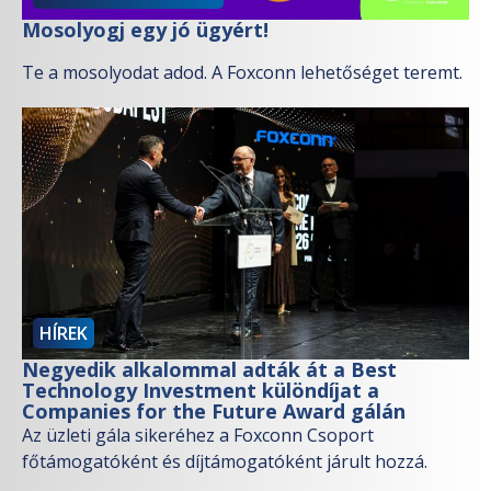
Mosolyogj egy jó ügyért!
Te a mosolyodat adod. A Foxconn lehetőséget teremt.
HÍREK
Negyedik alkalommal adták át a Best
Technology Investment különdíjat a
Companies for the Future Award gálán
Az üzleti gála sikeréhez a Foxconn Csoport
főtámogatóként és díjtámogatóként járult hozzá.