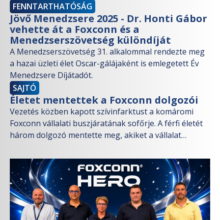
FENNTARTHATÓSÁG
Jövő Menedzsere 2025 - Dr. Honti Gábor
vehette át a Foxconn és a
Menedzserszövetség különdíját
A Menedzserszövetség 31. alkalommal rendezte meg
a hazai üzleti élet Oscar-gálájaként is emlegetett Év
Menedzsere Díjátadót.
SAJTÓ
Életet mentettek a Foxconn dolgozói
Vezetés közben kapott szívinfarktust a komáromi
Foxconn vállalati buszjáratának sofőrje. A férfi életét
három dolgozó mentette meg, akiket a vállalat
csütörtökön kiemelt elismerésben részesített.