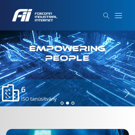
6
ISO tanúsítvány